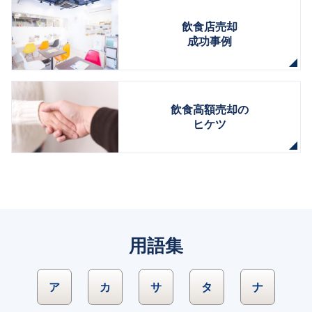
飲食店売却
成功事例
飲食高額売却の
ヒケツ
用語集
ア
カ
サ
タ
ナ