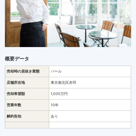
概要データ
売却時の居抜き業態
バール
店舗所在地
東京都北区赤羽
売却希望額
1,000万円
営業年数
10年
解約告知
あり