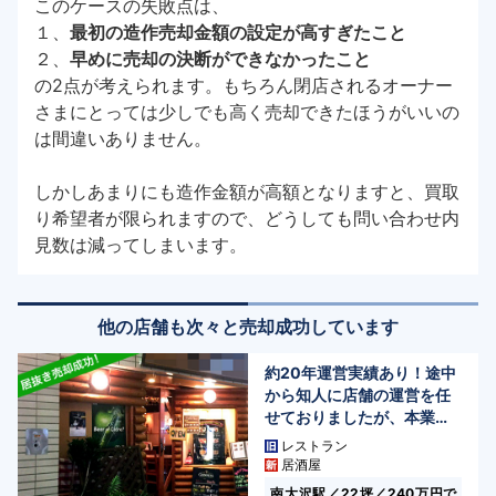
このケースの失敗点は、
１、
最初の造作売却金額の設定が高すぎたこと
２、
早めに売却の決断ができなかったこと
の2点が考えられます。もちろん閉店されるオーナー
さまにとっては少しでも高く売却できたほうがいいの
は間違いありません。
しかしあまりにも造作金額が高額となりますと、買取
り希望者が限られますので、どうしても問い合わせ内
見数は減ってしまいます。
他の店舗も次々と売却成功しています
約20年運営実績あり！途中
から知人に店舗の運営を任
せておりましたが、本業に
専念するため、売却を決
レストラン
意……。(東京都/八王子市南
居酒屋
大沢)
南大沢駅／22坪／240万円で