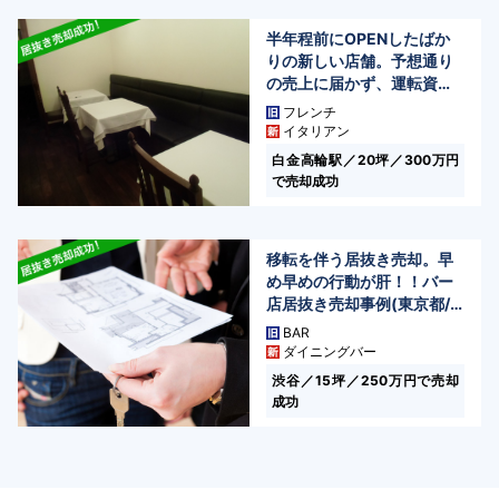
半年程前にOPENしたばか
りの新しい店舗。予想通り
の売上に届かず、運転資金
が枯渇したため、やむなく
フレンチ
閉店。一刻も早く売却して
イタリアン
次の仕事に集中したい。(東
白金高輪駅／20坪／300万円
京都/港区高輪)
で売却成功
移転を伴う居抜き売却。早
め早めの行動が肝！！バー
店居抜き売却事例(東京都/
渋谷区渋谷)
BAR
ダイニングバー
渋谷／15坪／250万円で売却
成功