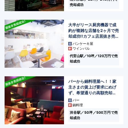
売却成功
大半がリース厨房機器で成
約が複雑な店舗を2ヶ月で売
却成功!!カフェ店居抜き売却
事例(東京都/渋谷区代官山
パンケーキ屋
町)
ワインバル
代官山駅／10坪／120万円で売
却成功
バーから鍋料理屋へ！！家
主さまの賃上げ要求にめげ
ず、希望通りの高額売却成
功！！(東京都/渋谷区渋谷)
バー
鍋料理
渋谷駅／50坪／500万円で売
却成功